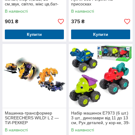
см,звук, світло, мікс цв,бат-
присосках
таб, кор, 29-14,5-15 см
В наявності
В наявності
901
375
₴
₴
Купити
Купити
Машинка-трансформер
Набір машинок E7973 (6 шт.)
SCREECHERS WILD! L 2 —
3 шт., динозаври від 11 до 13
ТИ-РЕККЕР
см, Рух деталей, у кор-ке, 39-
16,5-15,5 см
В наявності
В наявності