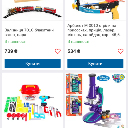
Арбалет M 0010 стріли на
Залізниця 7016 блакитний
присосках, приціл, лазер,
вагон, пара
мішень, сагайдак, кор., 46,5-
29-7 див.
В наявності
В наявності
739
534
₴
₴
Купити
Купити