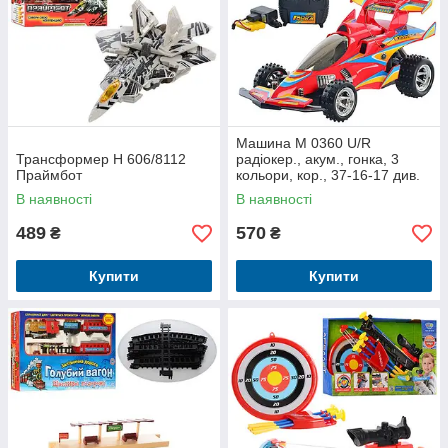
Машина M 0360 U/R
Трансформер H 606/8112
радіокер., акум., гонка, 3
Праймбот
кольори, кор., 37-16-17 див.
В наявності
В наявності
489
570
₴
₴
Купити
Купити