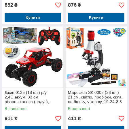
852
876
₴
₴
Купити
Купити
Джип 0135 (18 шт.) р/у
Мікроскоп SK 0008 (36 шт.)
2,4G,аккум, 33 см
21 см, світло, пробірки, скла,
різання.колеса (надув),
на бат-ку, у кор-ку, 19-24-8,5
амортиз, світло,звук, 2
см
В наявності
В наявності
кольори, у кор-ке, 35-20-18
см
911
411
₴
₴