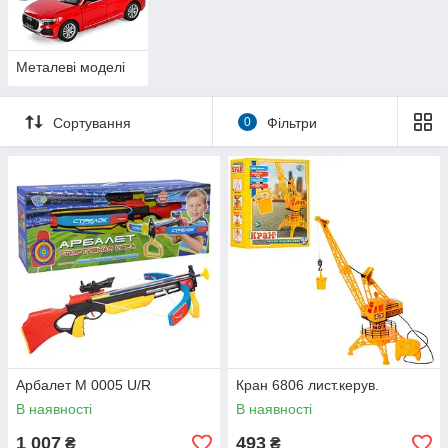
Металеві моделі
Сортування
0
Фільтри
Арбалет M 0005 U/R
Кран 6806 лист.керув.
В наявності
В наявності
1 007
493
₴
₴