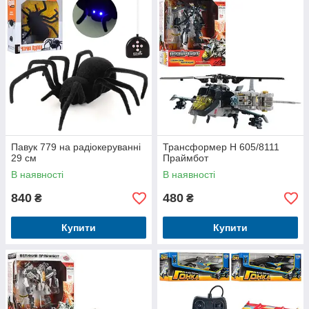
Павук 779 на радіокеруванні
Трансформер H 605/8111
29 см
Праймбот
В наявності
В наявності
840
480
₴
₴
Купити
Купити