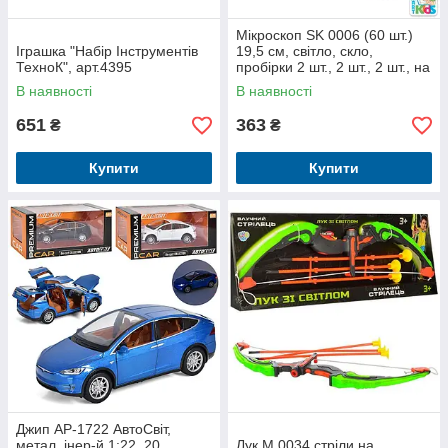
Мікроскоп SK 0006 (60 шт.)
Іграшка "Набір Інструментів
19,5 см, світло, скло,
ТехноК", арт.4395
пробірки 2 шт., 2 шт., 2 шт., на
бат-ку, у кірку, 18-25-7,5 см
В наявності
В наявності
651
363
₴
₴
Купити
Купити
Джип AP-1722 АвтоСвіт,
метал, інер-й,1:22, 20
Лук M 0034 стріли на