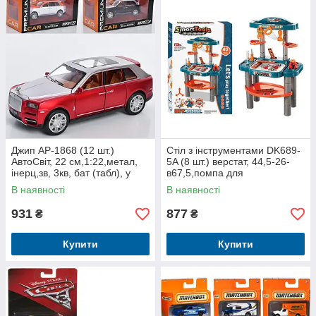
Джип AP-1868 (12 шт.)
Стіл з інструментами DK689-
АвтоСвіт, 22 см,1:22,метал,
5A (8 шт.) верстат, 44,5-26-
інерц,зв, 3кв, бат (табл), у
в67,5,помпа для
кор-ке, 29-15-14,5 см
води,40деталей, у кор,38,5-
В наявності
В наявності
58-9 см
931
877
₴
₴
Купити
Купити