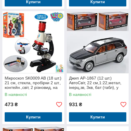
Купити
Купити
Мікроскоп SK0009 AB (18 шт.)
Джип AP-1867 (12 шт.)
21 см, стекла, пробірки 2 шт.,
АвтоСвіт, 22 см,1:22,метал,
контейн.,світ, 2 різновид, на
інерц,зв, 3кв, бат (табл), у
бат, у кор-ку, 22-24,5-9 см
кор-ке,29-15-14,5 см
В наявності
В наявності
473
931
₴
₴
Купити
Купити