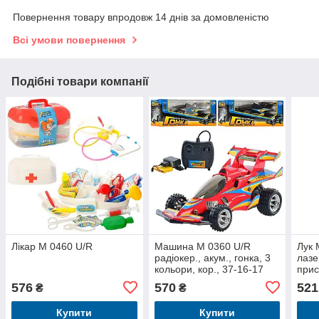
Повернення товару впродовж 14 днів за домовленістю
Всі умови повернення
Подібні товари компанії
Лікар M 0460 U/R
Машина M 0360 U/R
Лук 
радіокер., акум., гонка, 3
лазе
кольори, кор., 37-16-17
прис
див.
кор,
576
570
521
₴
₴
Купити
Купити