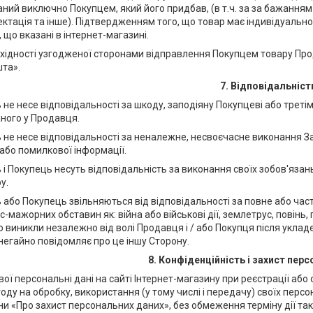
ний виключно Покупцем, який його придбав, (в т.ч. за за бажанням
ктація та інше). Підтвердженням того, що товар має індивідуально-в
 що вказані в інтернет-магазині.
еобхідності узгодженої сторонами відправлення Покупцем товару П
та».
7. Відповідальніст
 не несе відповідальності за шкоду, заподіяну Покупцеві або трет
ного у Продавця.
ь не несе відповідальності за неналежне, несвоєчасне виконання З
або помилкової інформації.
 і Покупець несуть відповідальність за виконання своїх зобов'яза
у.
 або Покупець звільняються від відповідальності за повне або час
-мажорних обставин як: війна або військові дії, землетрус, повінь, 
 виникли незалежно від волі Продавця і / або Покупця після уклад
негайно повідомляє про це іншу Сторону.
8. Конфіденційність і захист пер
вої персональні дані на сайті Інтернет-магазину при реєстрації а
оду на обробку, використання (у тому числі і передачу) своїх перс
и «Про захист персональних даних», без обмеження терміну дії так