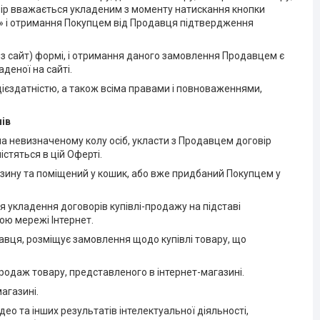
овір вважається укладеним з моменту натискання кнопки
» і отримання Покупцем від Продавця підтвердження
ез сайт) формі, і отримання даного замовлення Продавцем є
деної на сайті.
ієздатністю, а також всіма правами і повноваженнями,
нів
на невизначеному колу осіб, укласти з Продавцем договір
стяться в цій Оферті.
агазину та поміщений у кошик, або вже придбаний Покупцем у
я укладення договорів купівлі-продажу на підставі
ю мережі Інтернет.
давця, розміщує замовлення щодо купівлі товару, що
родаж товару, представленого в інтернет-магазині.
агазині.
ідео та інших результатів інтелектуальної діяльності,