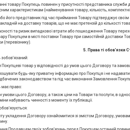
анні товару Покупець повинен у присутності представника служби д
кісним характеристикам (найменування товару, кількість, комплектні
або його представник під час приймання Товару підтверджує своїм 
акладній на доставку товарів, що не має претензій до кількості тов
ласності та ризик випадкової втрати або пошкодження Товару пере
ару Покупцем в місті поставки Товару при самостійній доставки То
и (перевізнику).
5. Права ті обов’язки С
 зобов’язаний:
и Покупцеві товар у відповідності до умов цього Договору та замо
олошувати будь-яку приватну інформацію про Покупця і не надавати 
едбачених законодавством та під час виконання Замовлення Покуп
 має право:
и умови цього Договору, а також ціни на Товари та послуги, в одно
зміни набувають чинності з моменту їх публікації.
обов'язується:
нту укладення Договору ознайомитися зі змістом Договору, умовам
ину.
нання Продавцем своїх зобов'язань перед Покупцем останній повине