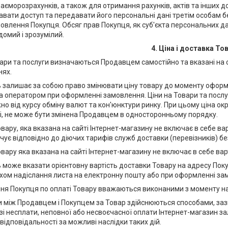
аєморозрахунків, а також для отримання рахунків, актів та інших 
авати доступ та передавати його персональні дані третім особам 
овлення Покупця. Обсяг прав Покупця, як суб'єкта персональних да
домий і зрозумілий.
4. Ціна і доставка То
вари та послуги визначаються Продавцем самостійно та вказані на са
нях.
ь залишає за собою право змінювати ціну товару до моменту офо
на оператором при оформленні замовлення. Ціни на Товари та пос
о від курсу обміну валют та кон'юнктури ринку. При цьому ціна ок
і, не може бути змінена Продавцем в односторонньому порядку.
Товару, яка вказана на сайті Інтернет-магазину не включає в себе в
ує відповідно до діючих тарифів служб доставки (перевізників) бе
Товару яка вказана на сайті Інтернет-магазину не включає в себе ва
 може вказати орієнтовну вартість доставки Товару на адресу Поку
ом надіслання листа на електронну пошту або при оформленні зам
ання Покупця по оплаті Товару вважаються виконаними з моменту 
ки між Продавцем і Покупцем за Товар здійснюються способами, заз
азі несплати, неповної або несвоєчасної оплати Інтернет-магазин 
відповідальності за можливі наслідки таких дій.