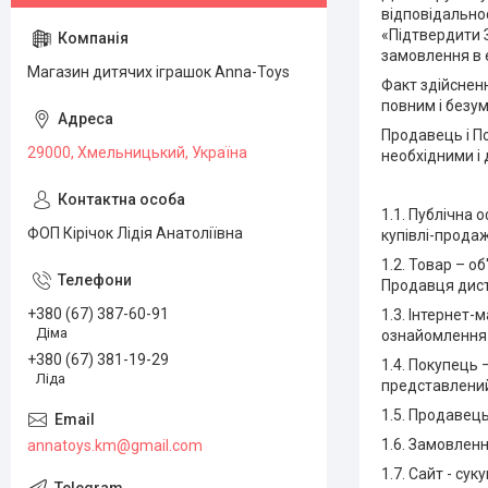
відповідально
«Підтвердити 
замовлення в 
Магазин дитячих іграшок Anna-Toys
Факт здійснен
повним і безум
Продавець і П
29000, Хмельницький, Україна
необхідними і
1.1. Публічна 
ФОП Кірічок Лідія Анатоліївна
купівлі-продаж
1.2. Товар – о
Продавця дист
+380 (67) 387-60-91
1.3. Інтернет-
Діма
ознайомлення 
+380 (67) 381-19-29
1.4. Покупець 
Ліда
представлений 
1.5. Продавец
1.6. Замовленн
annatoys.km@gmail.com
1.7. Сайт - су