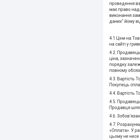
проведення вз
має право над
виконання зам
даних" йому ві
4.1 Ціни на То
на сайті у грив
4.2. Продавец
ціна, зазначе
порядку залежн
повному обсяз
4.3. Вартість 
Покупець сплач
4.4. Вартість 
4.5. Продавець
Продавця шлях
4.6. Зобов'яз
4.7. Розрахун
«Оплата». У р
цьому не несе 