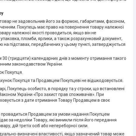
ру
о товар не задовольнив його за формою, габаритами, фасоном,
аченням. Покупець має право на повернення товару належної
овару належної якості проводиться, якщо він не
 упаковка, пломби, ярлики, а також розрахунковий документ,
ю на підставах, передбачених у цьому пункті, затверджується
ом 30 (тридцяти) календарних днів з моменту отримання такого
инним законодавством України.
ок Покупця.
рахунок Покупця та Продавцем Покупцеві не відшкодовується.
арі, Покупець особисто, в порядку та у строки, що встановлені
Законом України «Про захист прав споживачів». При
раховується з дати отримання Товару Продавцем в своє
в», провадиться Продавцем за умови надання Покупцем
ає за недоліки Товару, які виникли після його передання
ру, дій третіх осіб або непереборної сили.
відуально-визначені властивості, якщо зазначений товар може