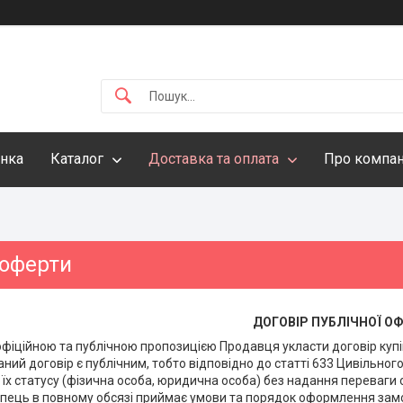
інка
Каталог
Доставка та оплата
Про компа
 оферти
ДОГОВІР ПУБЛІЧНОЇ О
офіційною та публічною пропозицією Продавця укласти договір купі
аний договір є публічним, тобто відповідно до статті 633 Цивільног
 їх статусу (фізична особа, юридична особа) без надання переваг
пець в повному обсязі приймає умови та порядок оформлення замо