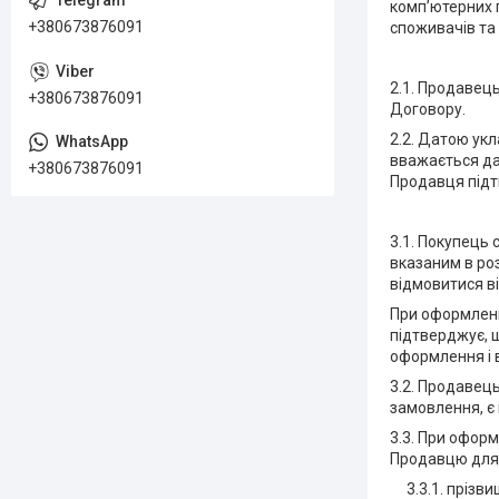
комп’ютерних п
+380673876091
споживачів та
2.1. Продавець
+380673876091
Договору.
2.2. Датою ук
вважається да
+380673876091
Продавця підт
3.1. Покупець
вказаним в роз
відмовитися в
При оформленн
підтверджує, 
оформлення і 
3.2. Продавец
замовлення, є
3.3. При офор
Продавцю для
3.3.1. прізвищ