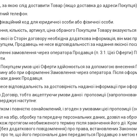
, за якою слід доставити Товар (якщо доставка до адреси Покупця)
тний телефон.
фікаційний код для юридичної особи або фізичної особи.
ння, кількість, артикул, ціна обраного Покупцем Товару вказуються
-якої із Сторін договору необхідна додаткова інформація, він має пр
упцем, Продавець не несе відповідальності за надання якісної пос
ленні замовлення через оператора Продавця (п. 3.1. Цієї Оферти) П
рти.
я Покупцем умов цієї Оферти здійснюється за допомогою внесення П
зину або при оформленні Замовлення через оператора. Після офор
бази даних Продавця.
несе відповідальність за достовірність наданої інформації при оф
и Договір, тобто акцептуючи умови даної пропозиції (запропонов
верджує наступне:
лком і повністю ознайомлений, і згоден з умовами цієї пропозиції (о
віл на збір, обробку та передачу персональних даних, дозвіл на обр
кож протягом необмеженого терміну після закінчення його дії. Крі
(без додаткового повідомлення) про права, встановлених Законом У
ж про те, що його персональні дані передаються Продавцю з метою