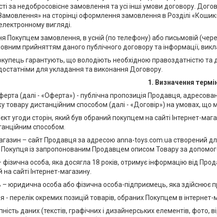
сті за недобросовісне замовлення та усі інші умови договору. Дог
Замовлення» на сторінці оформлення замовлення в Розділі «Кошик
електронному вигляді.
ня Покупцем замовлення, в усній (по телефону) або письмовій (чер
овним прийняттям даного публічного договору та інформації, викла
окупець гарантують, що володіють необхідною правоздатністю та д
 достатніми для укладання та виконання Договору.
1. Визначення термі
оферта (далі - «Оферта») - публічна пропозиція Продавця, адресова
у товару дистанційним способом (далі - «Договір») на умовах, що мі
б'єкт угоди сторін, який був обраний покупцем на сайті Інтернет-м
анційним способом.
магазин – сайт Продавця за адресою anna-toys.com.ua створений дл
Покупця із запропонованим Продавцем описом Товару за допомого
– фізична особа, яка досягла 18 років, отримує інформацію від Про
на сайті Інтернет-магазину.
ь – юридична особа або фізична особа-підприємець, яка здійснює п
я - перелік окремих позицій товарів, обраних Покупцем в інтернет-м
купність даних (текстів, графічних і дизайнерських елементів, фото, в