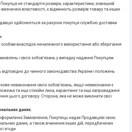
 Покупця не стандартні розміри, характеристики, зовнішній
изначені властивості, є відмінність розмірів товару та інших
родавцю здійснюється за рахунок покупця службою доставки
ь
ім особам внаслідок неналежного використання або зберігання
амовлень і своїх зобов’язань у випадку надання Покупцем
нь відповідно до чинного законодавства України і положень
ткове невиконання своїх зобов'язань, якщо невиконання є
пожежа та інші стихійні лиха, карантинні та інші запроваджені
ення цього договору. Сторона, яка не може виконати свої
сональних даних.
бо оформленні Замовлення, Покупець надає Продавцеві свою
ональних даних, а також вчинення інших дій, передбачених
ої згоди.