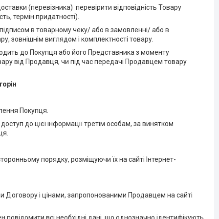
оставки (перевізника) перевірити відповідність Товару
сть, термін придатності).
підписом в товарному чеку/ або в замовленні/ або в
ару, зовнішнім виглядом і комплектності товару.
ходить до Покупця або його Представника з моменту
вару від Продавця, чи під час передачі Продавцем товару
торін
влення Покупця.
доступ до цієї інформації третім особам, за винятком
ця.
сторонньому порядку, розміщуючи їх на сайті Інтернет-
и Договору і цінами, запропонованими Продавцем на сайті
н повідомити всі необхідні дані, що однозначно ідентифікують