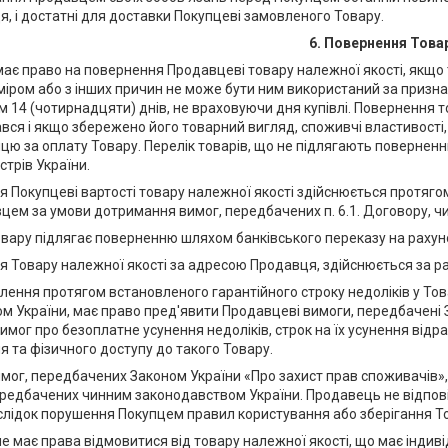
я, і достатні для доставки Покупцеві замовленого Товару.
6. Повернення Това
 має право на повернення Продавцеві товару належної якості, якщ
міром або з інших причин не може бути ним використаний за призн
м 14 (чотирнадцяти) днів, не враховуючи дня купівлі. Повернення т
вся і якщо збережено його товарний вигляд, споживчі властивості,
цю за оплату Товару. Перелік товарів, що не підлягають поверненн
стрів України.
ня Покупцеві вартості товару належної якості здійснюється протяг
цем за умови дотримання вимог, передбачених п. 6.1. Договору, ч
товару підлягає поверненню шляхом банківського переказу на рахун
ня Товару належної якості за адресою Продавця, здійснюється за 
явлення протягом встановленого гарантійного строку недоліків у Тов
м України, має право пред'явити Продавцеві вимоги, передбачені 
имог про безоплатне усунення недоліків, строк на їх усунення від
 та фізичного доступу до такого Товару.
вимог, передбачених Законом України «Про захист прав споживачі
ередбачених чинним законодавством України. Продавець не відповід
лідок порушення Покупцем правил користування або зберігання Това
не має права відмовитися від товару належної якості, що має інди