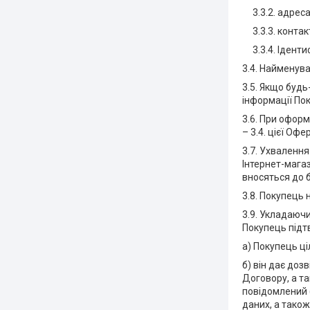
3.3.2. адреса
3.3.3. контак
3.3.4. Іденти
3.4. Найменува
3.5. Якщо будь
інформації Пок
3.6. При оформ
– 3.4. цієї Офе
3.7. Ухваленн
Інтернет-мага
вносяться до 
3.8. Покупець 
3.9. Укладаюч
Покупець підт
а) Покупець ці
б) він дає доз
Договору, а та
повідомлений 
даних, а тако