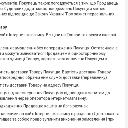
документів. Покупець також погоджується з тим, що Продавець
без будь-яких додаткових повідомлень Покупця з метою
них відповідно до Закону України "Про захист персональних
вару
йті Інтернет-магазину. Всі ціни на Товари та послуги вказані
рмлення замовлення без попередження Покупця. Остаточною є
луги можуть змінюватися Продавцем в односторонньому
ремої одиниці Товару, вартість якої оплачена Покупцем в
артість доставки Товару Покупцю. Вартість доставки Товару
зпосередньо обраній ним службі доставки (перевізнику).
ртість доставки Товару на адресу Покупця.
пця під час звернення Покупця із відповідним запитом до
овлення через оператора інтернет-магазину.
надходження Продавцю коштів на його рахунок.
наченими на сайті Інтернет-магазину в розділах «Доставка» та
залишає за собою право зупинити виконання замовлення і при