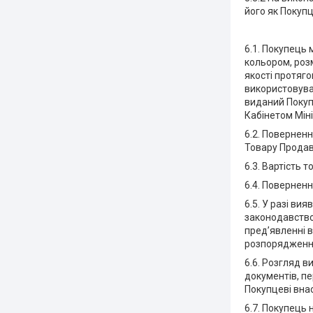
його як Покупц
6.1. Покупець
кольором, роз
якості протяго
використовува
виданий Покуп
Кабінетом Міні
6.2. Повернен
Товару Продав
6.3. Вартість 
6.4. Повернен
6.5. У разі ви
законодавство
пред’явленні в
розпорядження
6.6. Розгляд 
документів, п
Покупцеві внас
6.7. Покупець 