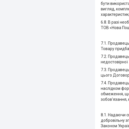
бути використа
вигляд, компле
характеристик,
6.8. В разі н
ТОВ «Нова Пош
7.1. Продавець
Товару придба
7.2. Продавец
недостовірної 
7.3. Продавець
цього Договор
7.4. Продавець
наслідком форс
обмеження, що
зобов'язання, 
8.1. Надаючи с
добровільну зг
Законом Україн