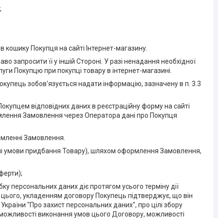
;
 в кошику Покупця на сайті Інтернет-магазину.
аво запросити її у іншій Стороні. У разі ненадання необхідної
луги Покупцю при покупці товару в інтернет-магазині.
окупець зобов'язується надати інформацію, зазначену в п. 3.3
окупцем відповідних даних в реєстраційну форму на сайті
млення Замовлення через Оператора дані про Покупця
ормленні Замовлення.
ані умови придбання Товару), шляхом оформлення Замовлення,
ферти);
обку персональних даних діє протягом усього терміну дії
м цього, укладенням договору Покупець підтверджує, що він
країни "Про захист персональних даних", про цілі збору
 можливості виконання умов цього Договору, можливості