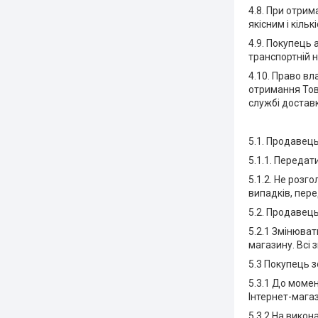
4.8. При отрим
якісним і кіль
4.9. Покупець 
транспортній н
4.10. Право в
отримання Тов
службі доставк
5.1. Продавець
5.1.1. Передат
5.1.2. Не розг
випадків, пер
5.2. Продавець
5.2.1 Змінюват
магазину. Всі 
5.3 Покупець з
5.3.1 До моме
Інтернет-магаз
5.3.2 На вико