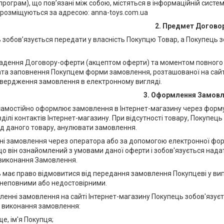
рограм), що пов’язані між собою, містяться в інформаційній системі
 розміщуються за адресою: anna-toys.com.ua
2. Предмет Догово
 зобов’язується передати у власність Покупцю Товар, а Покупець з
ладення Договору-оферти (акцептом оферти) та моментом повного
та заповнення Покупцем форми замовлення, розташованої на сайті
вердження замовлення в електронному вигляді.
3. Оформлення Замов
 самостійно оформлює замовлення в Інтернет-магазину через форм
ділі контактів Інтернет-магазину. При відсутності товару, Покупец
ід даного товару, анулювати замовлення.
і замовлення через оператора або за допомогою електронної форм
що він ознайомлений з умовами даної оферти і зобов'язується над
виконання Замовлення.
ь має право відмовитися від передання замовлення Покупцеві у вип
 неповними або недостовірними.
мленні замовлення на сайті Інтернет-магазину Покупець зобов'язує
 виконання замовлення:
е, ім'я Покупця;