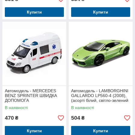
Купити
Купити
Автомодель - MERCEDES
Автомодель - LAMBORGHINI
BENZ SPRINTER ШВИДКА
GALLARDO LP560-4 (2008),
ДОПОМОГА
(асортi бiлий, світло-зелений
металiк, 1:32)
В наявності
В наявності
470
504
₴
₴
Купити
Купити