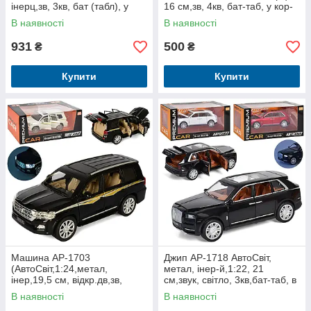
інерц,зв, 3кв, бат (табл), у
16 см,зв, 4кв, бат-таб, у кор-
кор-ке, 29-15-14,5 см
ку, 19,5-10-9,5 см
В наявності
В наявності
931
500
₴
₴
Купити
Купити
Машина AP-1703
Джип AP-1718 АвтоСвіт,
(АвтоСвіт,1:24,метал,
метал, інер-й,1:22, 21
інер,19,5 см, відкр.дв,зв,
см,звук, світло, 3кв,бат-таб, в
2кв,бат (таб), в кор,29-12-
кор, 29-14,5-15см
В наявності
В наявності
15см