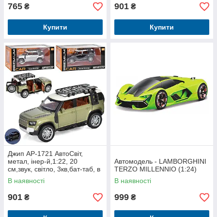
765
901
₴
₴
Купити
Купити
Джип AP-1721 АвтоСвіт,
метал, інер-й,1:22, 20
Автомодель - LAMBORGHINI
см,звук, світло, 3кв,бат-таб, в
TERZO MILLENNIO (1:24)
кор, 29-14,5-15см
В наявності
В наявності
901
999
₴
₴