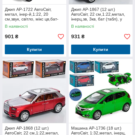
Джип AP-1722 АвтоСвіт,
Джип AP-1867 (12 шт.)
метал, інер-й,1:22, 20
АвтоСвіт, 22 см,1:22,метал,
см,звук, світло, мікс цв,бат-
інерц,зв, 3кв, бат (табл), у
таб, кор, 29-14,5-15 см
кор-ке,29-15-14,5 см
В наявності
В наявності
901
931
₴
₴
Купити
Купити
Джип AP-1868 (12 шт.)
Машина AP-1736 (18 шт.)
АвтоСвіт, 22 см,1:22,метал,
АвтоСвіт, 1:32,метал, інерц,