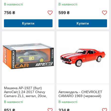
В наявності
В наявності
756
599
₴
₴
Купити
Купити
Машина AP-1927 (8шт)
АвтоСвіт,1:24 2017 Chevy
Автомодель - CHEVROLET
Camaro ZL1, метал, 20см,
CAMARO 1969 (червоний)
відкриваються двері,гумові
В наявності
В наявності
колеса, в
851
334
₴
₴