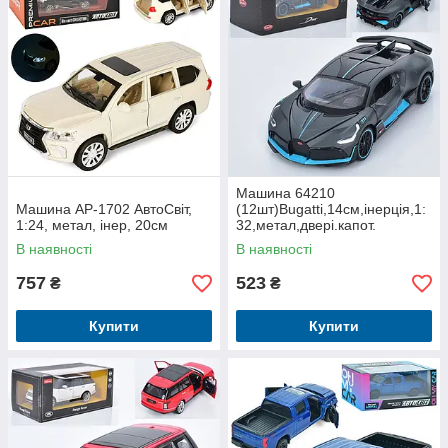
Машина 64210
Машина AP-1702 АвтоСвіт,
(12шт)Bugatti,14см,інерція,1:
1:24, метал, інер, 20см
32,метал,двері.капот.
відкриваються, в кор-ці 19-9-
В наявності
В наявності
8,5см
757
523
₴
₴
Купити
Купити