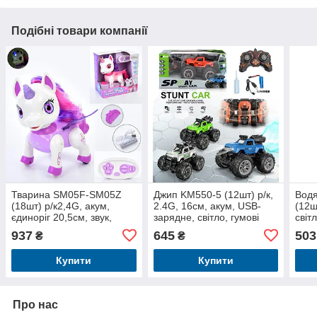
Подібні товари компанії
Тварина SM05F-SM05Z
Джип KM550-5 (12шт) р/к,
Водя
(18шт) р/к2,4G, акум,
2.4G, 16см, акум, USB-
(12ш
єдиноріг 20,5см, звук,
зарядне, світло, гумові
світ
світло, USBзарядне, 2
колеса, пар, 4 кольори, в
коль
937
645
503
₴
₴
кольори, в кор-ці,
кор-ці,
19с
Купити
Купити
Про нас