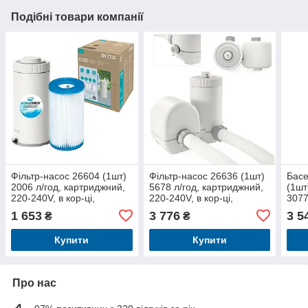
Подібні товари компанії
Фільтр-насос 26604 (1шт)
Фільтр-насос 26636 (1шт)
Басе
2006 л/год, картриджний,
5678 л/год, картриджний,
(1шт
220-240V, в кор-ці,
220-240V, в кор-ці,
3077
насо
1 653
3 776
3 5
₴
₴
Купити
Купити
Про нас