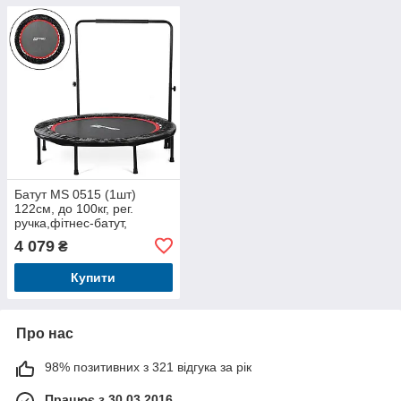
Батут MS 0515 (1шт)
122см, до 100кг, рег.
ручка,фітнес-батут,
пружини 36шт, ніжки 8 шт,
4 079
₴
в корці
Купити
Про нас
98% позитивних з 321 відгука за рік
Працює з 30.03.2016