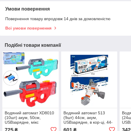
Умови повернення
Повернення товару впродовж 14 днів за домовленістю
Всі умови повернення
Подібні товари компанії
Водяний автомат XD8010
Водяний автомат 513
Водя
(10шт) акум, 50см,
(9шт) 44см, акум,
(24ш
USBзарядне, мікс
USBзарядне, в кор-ці, 44-
USBз
кольорів, в кор-ці, 41-21,5-
16,5-8,5см
кор-
725
601
342
₴
₴