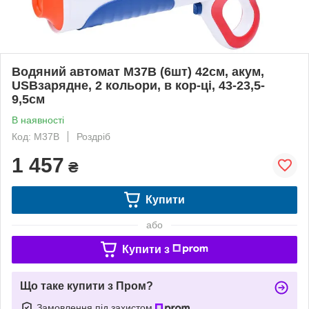
Водяний автомат M37B (6шт) 42см, акум,
USBзарядне, 2 кольори, в кор-ці, 43-23,5-
9,5см
В наявності
Код: M37B
Роздріб
1 457
₴
Купити
або
Купити з
Що таке купити з Пром?
Замовлення під захистом