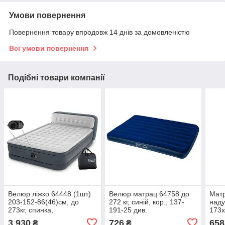
Умови повернення
Повернення товару впродовж 14 днів за домовленістю
Всі умови повернення
Подібні товари компанії
Велюр ліжко 64448 (1шт)
Велюр матрац 64758 до
Матр
203-152-86(46)см, до
272 кг, синій, кор., 137-
наду
273кг, спинка,
191-25 див.
173х
вбудований.насос 220-
нава
3 930
726
658
₴
₴