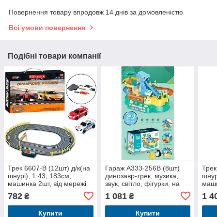
Повернення товару впродовж 14 днів за домовленістю
Всі умови повернення
Подібні товари компанії
Трек 6607-B (12шт) д/к(на
Гараж A333-256B (8шт)
Трек
шнурі), 1:43, 183см,
динозавр-трек, музика,
шнур
машинка 2шт, від мережі
звук, світло, фігурки, на
маши
220V, в кор-ці, 38-28-6см
бат-ці/від мережі-
мере
782
1 081
1 4
₴
₴
USBшнур, в кор-ці,
43,5
Купити
Купити