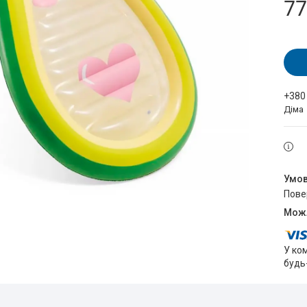
77
+380
Діма
пов
У ко
будь