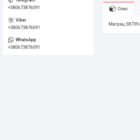
+380673876091
Опис
Матрац 58739 (
+380673876091
+380673876091