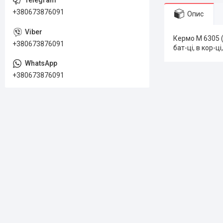
+380673876091
Опис
Кермо M 6305 (
+380673876091
бат-ці, в кор-ці
+380673876091