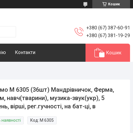
Кошик
+380 (67) 387-60-91
+380 (67) 381-19-29
нію
Контакти
Кошик
мо M 6305 (36шт) Мандрівничок, Ферма,
м, навч(тварини), музика-звук(укр), 5
ень, вірші, рег.гучності, на бат-ці, в
В наявності
Код:
M 6305