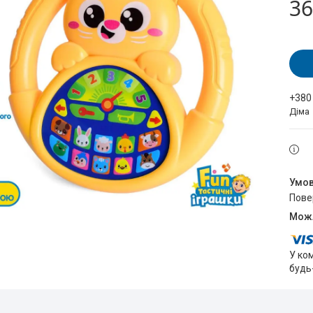
36
+380
Діма
пов
У ко
будь