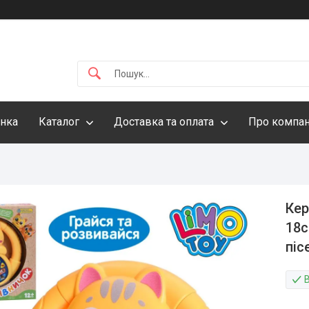
інка
Каталог
Доставка та оплата
Про компа
Кер
18с
піс