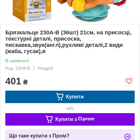
Брязкальце 230A-B (36шт) 21см, на присосці,
текстурні деталі, присоска,
пискавка,звук(англ),рухливі деталі,2 види
(жаба, гусак),в
В наявності
Код: 230A-B
Роздріб
401
₴
Купити
або
Купити з
Що таке купити з Пром?