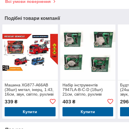
Всі умови повернення
Подібні товари компанії
Машина XG877-A66AB
Набір інструментів
Будт
(36шт) метал, інерц, 1:43,
7947LA-B-C-D (18шт)
(24ш
16см, звук, світло, рухливі
21см, світло, рухливі
звук,
деталі,гумові колеса, 2
деталі, 4вида, на бат-ці, в
дета
339
403
296
₴
₴
види, на
кор-ці, 25-21,5-8,5см
бето
бат(
Купити
Купити