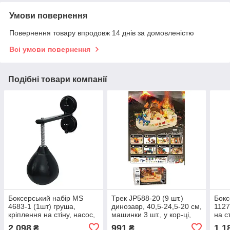
Умови повернення
Повернення товару впродовж 14 днів за домовленістю
Всі умови повернення
Подібні товари компанії
Боксерський набір MS
Трек JP588-20 (9 шт.)
Бокс
4683-1 (1шт) груша,
динозавр, 40,5-24,5-20 см,
1127
кріплення на стіну, насос,
машинки 3 шт., у кор-ці,
на с
в кор-ці, 42-25,5-14см
47-23-27 см
90см
2 098
991
1 1
₴
₴