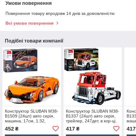
Умови повернення
Повернення товару впродовж 14 днів за домовленістю
Всі умови повернення
Подібні товари компанії
Конструктор SLUBAN M38-
Конструктор SLUBAN M38-
Конс
B1509 (24шт) авто серія,
B1337 (24шт) авто серія,
B133
машина, 17см, 1:32,
трейлер, 247дет, в кор-ці,
маши
фігурка, 267дет, в кор-ці,
30-19-6,5см
кор-
452
417
417
₴
₴
30-19-7см