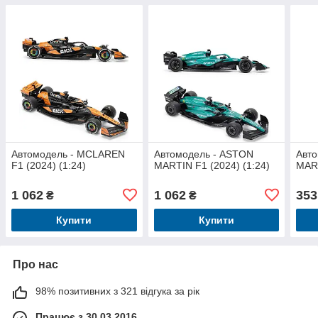
Автомодель - MCLAREN
Автомодель - ASTON
Авт
F1 (2024) (1:24)
MARTIN F1 (2024) (1:24)
MART
1 062
1 062
353
₴
₴
Купити
Купити
Про нас
98% позитивних з 321 відгука за рік
Працює з 30.03.2016