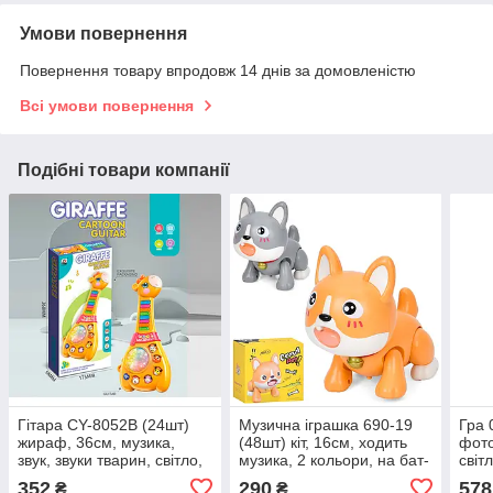
Умови повернення
Повернення товару впродовж 14 днів за домовленістю
Всі умови повернення
Подібні товари компанії
Гітара CY-8052B (24шт)
Музична іграшка 690-19
Гра 
жираф, 36см, музика,
(48шт) кіт, 16см, ходить
фото
звук, звуки тварин, світло,
музика, 2 кольори, на бат-
світ
змінюються режими, на
ці, в кор-ці, 17-15,5-10,5см
детал
352
290
578
₴
₴