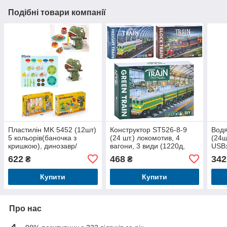
Подібні товари компанії
Пластилін MK 5452 (12шт)
Конструктор ST526-8-9
Водя
5 кольорів(баночка з
(24 шт.) локомотив, 4
(24ш
кришкою), динозавр/
вагони, 3 види (1220д,
USBз
м'ясорубка/апарат-прес,
1088д, 1388д), у кор-ці,
кор-
622
468
342
₴
₴
14см, насадки,
29-21-5,5 см
Купити
Купити
Про нас