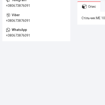
+380673876091
Опис
Стільчик ME 10
+380673876091
+380673876091