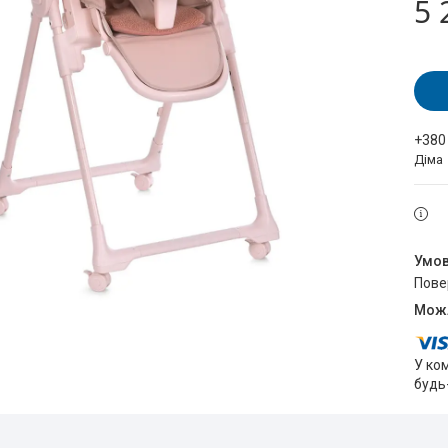
5 
+380
Діма
пов
У ко
будь