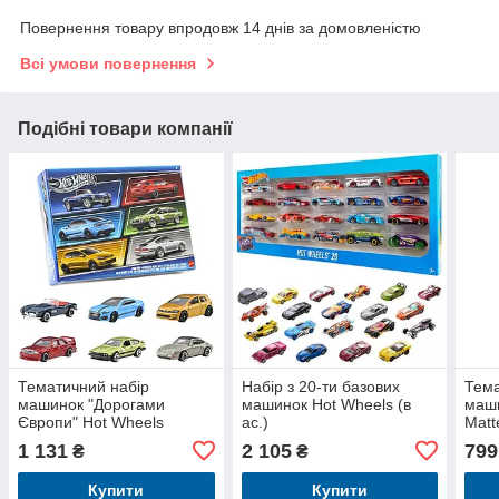
Повернення товару впродовж 14 днів за домовленістю
Всі умови повернення
Подібні товари компанії
Тематичний набір
Набір з 20-ти базових
Тема
машинок "Дорогами
машинок Hot Wheels (в
маши
Європи" Hot Wheels
ас.)
Matt
1 131
2 105
799
₴
₴
Купити
Купити