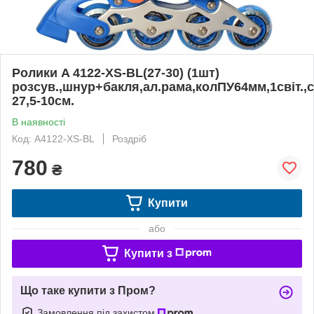
Ролики A 4122-XS-BL(27-30) (1шт)
розсув.,шнур+бакля,ал.рама,колПУ64мм,1світ.,с
27,5-10см.
В наявності
Код: A4122-XS-BL
Роздріб
780
₴
Купити
або
Купити з
Що таке купити з Пром?
Замовлення під захистом