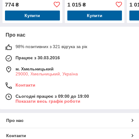
мм, 1 світло, устілка 18,5
1свів,рожев.,
Барк
774
1 015
1 0
₴
₴
см, розсувні
комбо,кор.35-27,5-10,5см.
1св,
35-2
Купити
Купити
Про нас
98% позитивних з 321 відгука за рік
Працює з 30.03.2016
м. Хмельницький
29000, Хмельницький, Україна
Контакти
Сьогодні працює з 09:00 до 19:00
Показати весь графік роботи
Про нас
Контакти