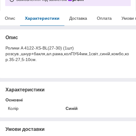
Опис
Характеристики
Доставка
Оплата
Умови 
Опис
Ролики A 4122-XS-BL(27-30) (1шт)
розсув.,шнур+бакля,ал.рама,колПУ64мм,1світ.,синій,комбо,ко
р.35-27,5-10см.
Характеристики
Основні
Колір
Синій
Умови доставки