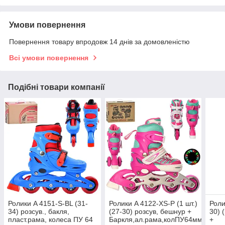
Умови повернення
Повернення товару впродовж 14 днів за домовленістю
Всі умови повернення
Подібні товари компанії
Ролики A 4151-S-BL (31-
Ролики A 4122-XS-P (1 шт.)
Роли
34) розсув., бакля,
(27-30) розсув, бешнур +
30) 
пласт.рама, колеса ПУ 64
Баркля,ал.рама,колПУ64мм,
+