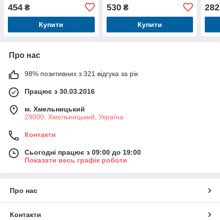
лабіринт, кор., 40-18,5-
лабиринт,
рибо
454
530
282
₴
₴
5см.
рибалка(магнитна, 1
вудк
вудка),дошка для
ці,
Купити
Купити
Про нас
98% позитивних з 321 відгука за рік
Працює з 30.03.2016
м. Хмельницький
29000, Хмельницький, Україна
Контакти
Сьогодні працює з 09:00 до 19:00
Показати весь графік роботи
Про нас
Контакти