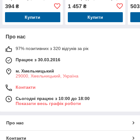
музика, світло, вафлі, 2
кор-ці, 43-23,5-9,5см
коль
394
1 457
503
₴
₴
кольори, на бат-ці, в кор-
19с
ці,
Купити
Купити
Про нас
97% позитивних з 320 відгуків за рік
Працює з 30.03.2016
м. Хмельницький
29000, Хмельницький, Україна
Контакти
Сьогодні працює з 10:00 до 18:00
Показати весь графік роботи
Про нас
Контакти