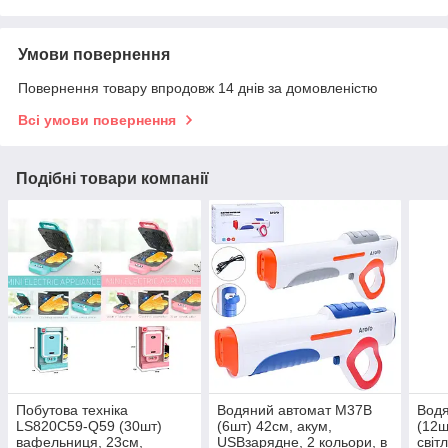
Умови повернення
Повернення товару впродовж 14 днів за домовленістю
Всі умови повернення
Подібні товари компанії
Побутова техніка
Водяний автомат M37B
Водя
LS820C59-Q59 (30шт)
(6шт) 42см, акум,
(12ш
вафельниця, 23см,
USBзарядне, 2 кольори, в
світ