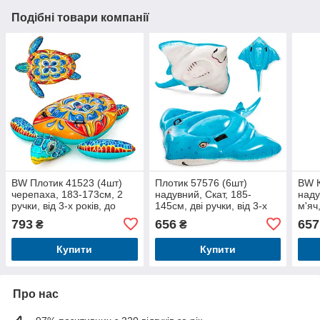
Подібні товари компанії
BW Плотик 41523 (4шт)
Плотик 57576 (6шт)
BW К
черепаха, 183-173см, 2
надувний, Скат, 185-
наду
ручки, від 3-х років, до
145см, дві ручки, від 3-х
м'яч
85кг, в кор-ці,
років, навантаження до
см,р
793
656
657
₴
₴
40кг, в кор-ці,
29-7
Купити
Купити
Про нас