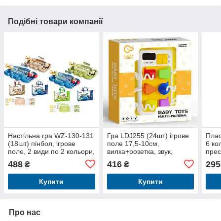
Подібні товари компанії
Настільна гра WZ-130-131
Гра LDJ255 (24шт) ігрове
Плас
(18шт) пінбол, ігрове
поле 17,5-10см,
6 ко
поле, 2 види по 2 кольори,
вилка+розетка, звук,
прес
в кор-ці, 40,5-26-8,5см
світло, зміюються режими
інст
488
416
295
₴
₴
гри, на бат-ці, в кор-ці, 20-
ці,
23-8,5см
Купити
Купити
Про нас