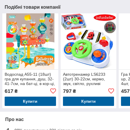
Подібні товари компанії
Водоспад A55-11 (18шт)
Автотренажер LS6233
Гра 
гра для купання, душ, 32-
(2шт) 30-22см, кермо,
up, 
41-7см, на бат-ці, в кор-ці,
звук, світло, рухливі
4шт,
28-32-8см
деталі, на бат-ці, в кор-ці,
17с
617
797
457
₴
₴
31,5-25,5-15см
Купити
Купити
Про нас