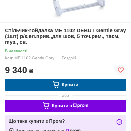
Стільчик-гойдалка ME 1102 DEBUT Gentle Gray
(1шт) р/к,ел.прив.,для шов, 5 точ.рем., таєм,
mуз., св.
В наявності
Код: ME 1102 Gentle Gray
Роздріб
9 340
₴
Купити
або
Купити з
Що таке купити з Пром?
Замовлення під захистом