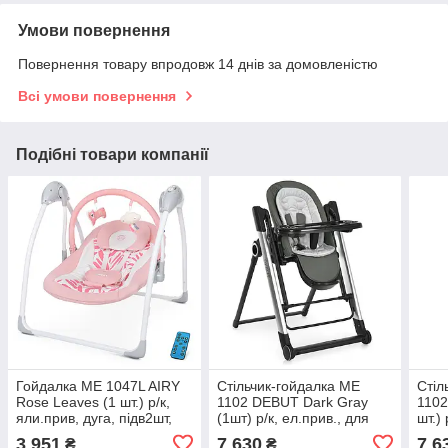
Умови повернення
Повернення товару впродовж 14 днів за домовленістю
Всі умови повернення
Подібні товари компанії
Гойдалка ME 1047L AIRY
Стільчик-гойдалка ME
Стіл
Rose Leaves (1 шт.) р/к,
1102 DEBUT Dark Gray
1102
яли.прив, дуга, підв2шт,
(1шт) р/к, ел.прив., для
шт.) 
муз, 5хвідк, таймер,
годув., 5точ.рем., тайм,
точ.
3 951
7 630
7 6
₴
₴