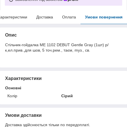
арактеристики
Доставка
Оплата
Умови повернення
Опис
Стільчик-гойдалка ME 1102 DEBUT Gentle Gray (1шт) р/
к,ел.прив.,для шов, 5 точ.рем., таєм, mуз., св.
Характеристики
Основні
Колір
Сірий
Умови доставки
Доставка здійснюється тільки по передоплаті.