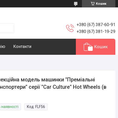
Кошик
+380 (67) 387-60-91
+380 (67) 381-19-29
нію
Контакти
Кошик
екційна модель машинки "Преміальні
нспортери" серії "Car Culture" Hot Wheels (в
)
В наявності
Код:
FLF56