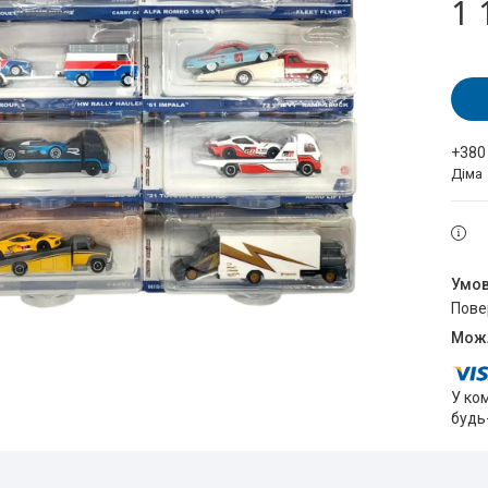
1 
+380
Діма
пов
У ко
будь