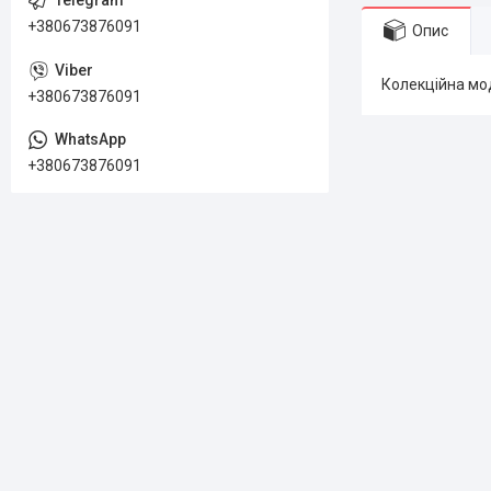
+380673876091
Опис
Колекційна мод
+380673876091
+380673876091