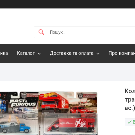
інка
Каталог
Доставка та оплата
Про компа
Кол
тра
ас.