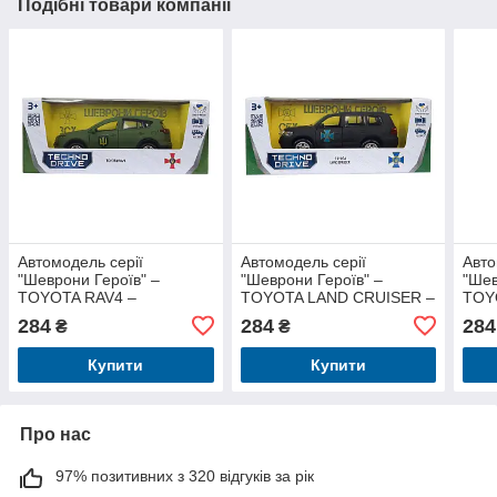
Подібні товари компанії
Автомодель серії
Автомодель серії
Авто
"Шеврони Героїв" –
"Шеврони Героїв" –
"Шев
TOYOTA RAV4 –
TOYOTA LAND CRUISER –
TOY
"СУХОПУТНІ ВІЙСЬКА
"ЦСО "АЛЬФА"
284
284
284
₴
₴
ЗСУ"
Купити
Купити
Про нас
97% позитивних з 320 відгуків за рік