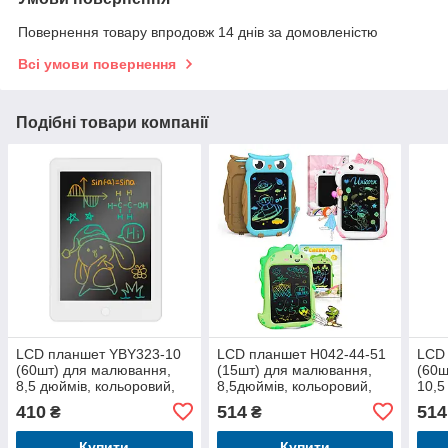
Повернення товару впродовж 14 днів за домовленістю
Всі умови повернення
Подібні товари компанії
LCD планшет YBY323-10
LCD планшет H042-44-51
LCD
(60шт) для малювання,
(15шт) для малювання,
(60ш
8,5 дюймів, кольоровий,
8,5дюймів, кольоровий,
10,5
бат.(таб.), в кор-ці, 16-23-
3види, на бат-ці, в кор-ці,
кор-
410
514
514
₴
₴
1см
Купити
Купити