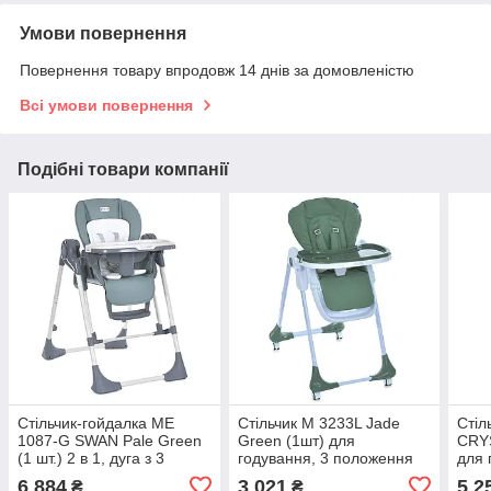
Умови повернення
Повернення товару впродовж 14 днів за домовленістю
Всі умови повернення
Подібні товари компанії
Стільчик-гойдалка ME
Стільчик M 3233L Jade
Стіл
1087-G SWAN Pale Green
Green (1шт) для
CRYS
(1 шт.) 2 в 1, дуга з 3
годування, 3 положення
для 
грушками, матрац, 5-
спинки та підніжки,
реме
6 884
3 021
5 2
₴
₴