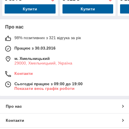
точ.ремені, 4колеса,
4колеса, корзинка,
шкір
ексокож, сір.пласт., зелен.
екошкіра, зелений
Купити
Купити
Про нас
98% позитивних з 321 відгука за рік
Працює з 30.03.2016
м. Хмельницький
29000, Хмельницький, Україна
Контакти
Сьогодні працює з 09:00 до 19:00
Показати весь графік роботи
Про нас
Контакти