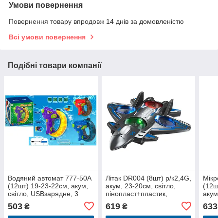
Умови повернення
Повернення товару впродовж 14 днів за домовленістю
Всі умови повернення
Подібні товари компанії
Водяний автомат 777-50A
Літак DR004 (8шт) р/к2,4G,
Мік
(12шт) 19-23-22см, акум,
акум, 23-20см, світло,
(12ш
світло, USBзарядне, 3
пінопласт+пластик,
акум
кольори, в кор-ці, 21-21-
USBзарядне, запасні
USBз
503
619
633
₴
₴
19см
лопаті, в кор-ці, 29-20-6см
кор-