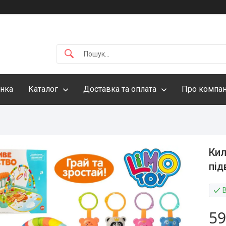
інка
Каталог
Доставка та оплата
Про компа
Кил
під
59