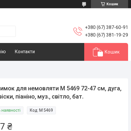
Кошик
+380 (67) 387-60-91
+380 (67) 381-19-29
нію
Контакти
Кошик
имок для немовляти М 5469 72-47 см, дуга,
віски, піаніно, муз., світло, бат.
В наявності
Код:
M 5469
7 ₴