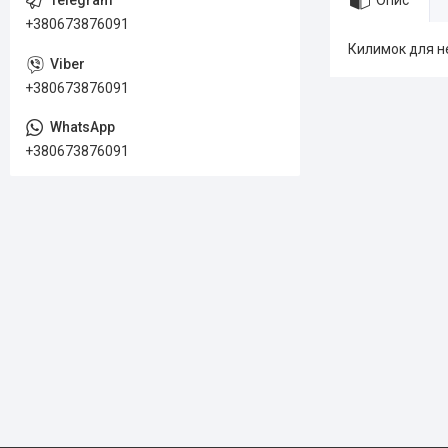
Опис
+380673876091
Килимок для нем
+380673876091
+380673876091