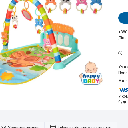
+380
Діма
пов
У ко
будь