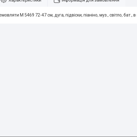
Характеристики
Інформація для замовлення
овляти М 5469 72-47 см, дуга, підвіски, піаніно, муз., світло, бат., в 