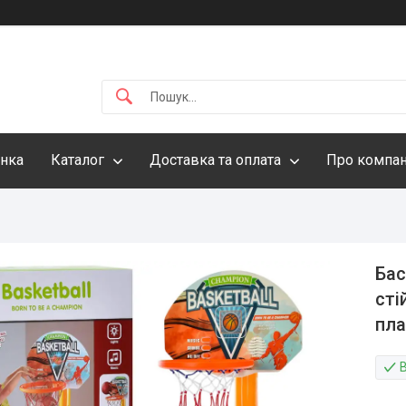
інка
Каталог
Доставка та оплата
Про компа
Бас
сті
пла