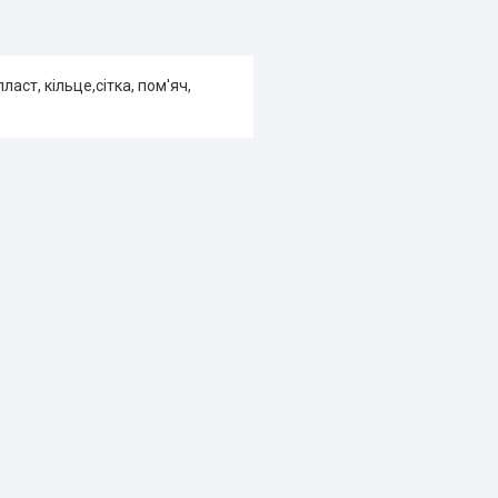
ласт, кільце,сітка, пом'яч,