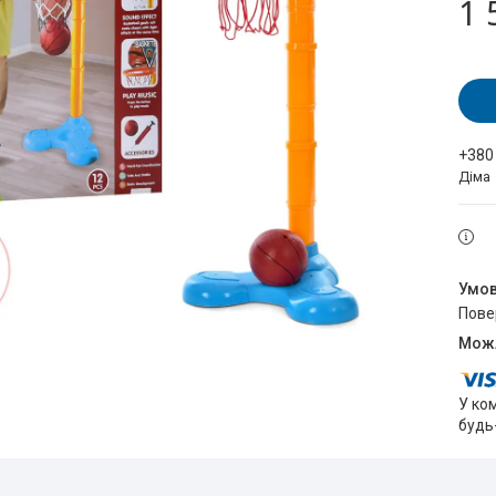
1 
+380
Діма
пов
У ко
будь