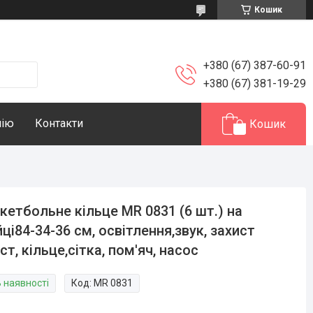
Кошик
+380 (67) 387-60-91
+380 (67) 381-19-29
нію
Контакти
Кошик
кетбольне кільце MR 0831 (6 шт.) на
йці84-34-36 см, освітлення,звук, захист
ст, кільце,сітка, пом'яч, насос
В наявності
Код:
MR 0831