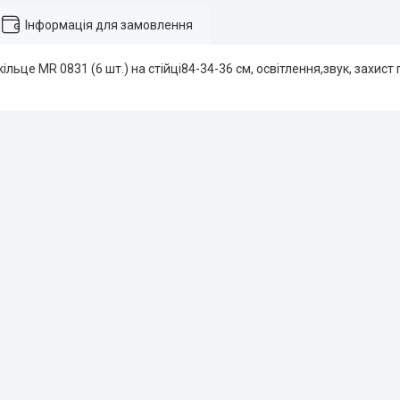
Інформація для замовлення
льце MR 0831 (6 шт.) на стійці84-34-36 см, освітлення,звук, захист п