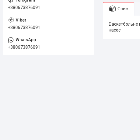
+380673876091
Опис
Баскетбольне кі
+380673876091
насос
+380673876091