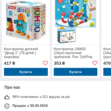
Конструктор дитячий
Конструктор JJ6602
Конс
"Денді 1" (78 дітей.)
(24шт) магнітний,
(18ш
(коробка)
трубчатий, Поп Туб/Pop
(рух
tube, 36дет, в коробці, 25-
178д
417
353
470
₴
₴
15,5-6,5см
коро
Купити
Купити
Про нас
98% позитивних з 321 відгука за рік
Працює з 30.03.2016