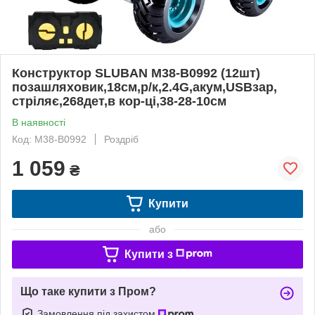
Конструктор SLUBAN M38-B0992 (12шт)
позашляховик,18см,р/к,2.4G,акум,USBзар,
стріляє,268дет,в кор-ці,38-28-10см
В наявності
Код: M38-B0992
Роздріб
1 059
₴
Купити
або
Купити з
Що таке купити з Пром?
Замовлення під захистом