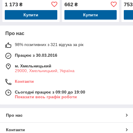
фігурка, акум, USB-
469дет, в кор-ці, 47,5-28,5-
581д
1 173
662
753
₴
₴
зарядне, в кор-
7см
7см
Купити
Купити
Про нас
98% позитивних з 321 відгука за рік
Працює з 30.03.2016
м. Хмельницький
29000, Хмельницький, Україна
Контакти
Сьогодні працює з 09:00 до 19:00
Показати весь графік роботи
Про нас
Контакти