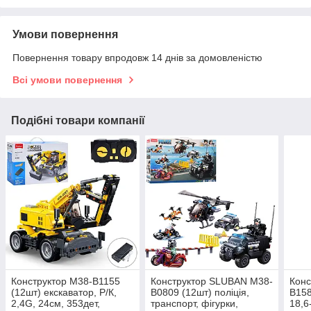
Умови повернення
Повернення товару впродовж 14 днів за домовленістю
Всі умови повернення
Подібні товари компанії
Конструктор M38-B1155
Конструктор SLUBAN M38-
Конс
(12шт) екскаватор, Р/К,
B0809 (12шт) поліція,
B158
2,4G, 24см, 353дет,
транспорт, фігурки,
18,6