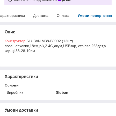
арактеристики
Доставка
Оплата
Умови повернення
Опис
Конструктор
SLUBAN M38-B0992 (12шт)
позашляховик,18см,р/к,2.4G,акум,USBзар, стріляє,268дет,в
кор-ці,38-28-10см
Характеристики
Основні
Виробник
Sluban
Умови доставки