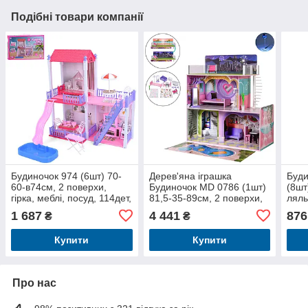
Подібні товари компанії
Будиночок 974 (6шт) 70-
Дерев'яна іграшка
Буди
60-в74см, 2 поверхи,
Будиночок MD 0786 (1шт)
(8шт
гірка, меблі, посуд, 114дет,
81,5-35-89см, 2 поверхи,
ляль
в коробці, 68-44-10,5см
меблі, звук, світло,
13см
1 687
4 441
876
₴
₴
бат(табл), в коробці, 90-
35-8
40-20см
Купити
Купити
Про нас