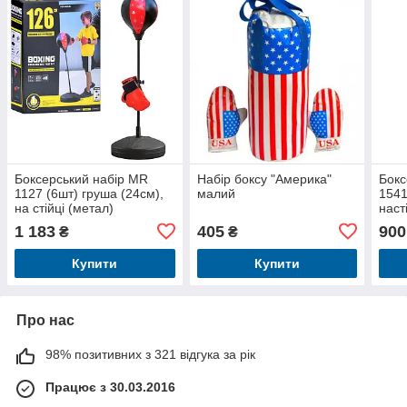
Боксерський набір MR
Набір боксу "Америка"
Бокс
1127 (6шт) груша (24см),
малий
1541
на стійці (метал)
наст
90см/126см, рукавиці 2 шт
кріп
1 183
405
900
₴
₴
22см, насос, в
418,
Купити
Купити
Про нас
98% позитивних з 321 відгука за рік
Працює з 30.03.2016