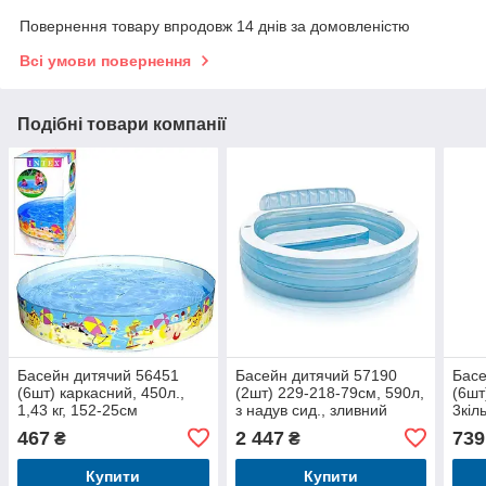
Повернення товару впродовж 14 днів за домовленістю
Всі умови повернення
Подібні товари компанії
Басейн дитячий 56451
Басейн дитячий 57190
Басе
(6шт) каркасний, 450л.,
(2шт) 229-218-79см, 590л,
(6шт
1,43 кг, 152-25см
з надув сид., зливний
3кіл
клапан, 2 клапани швидкої
ремк
467
2 447
739
₴
₴
накачування та
Купити
Купити