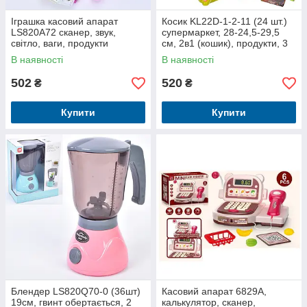
Іграшка касовий апарат
Косик KL22D-1-2-11 (24 шт.)
LS820A72 сканер, звук,
супермаркет, 28-24,5-29,5
світло, ваги, продукти
см, 2в1 (кошик), продукти, 3
види, у кор-ці, 48,5-26-9,5см
В наявності
В наявності
502
520
₴
₴
Купити
Купити
Блендер LS820Q70-0 (36шт)
Касовий апарат 6829A,
19см, гвинт обертається, 2
калькулятор, сканер,