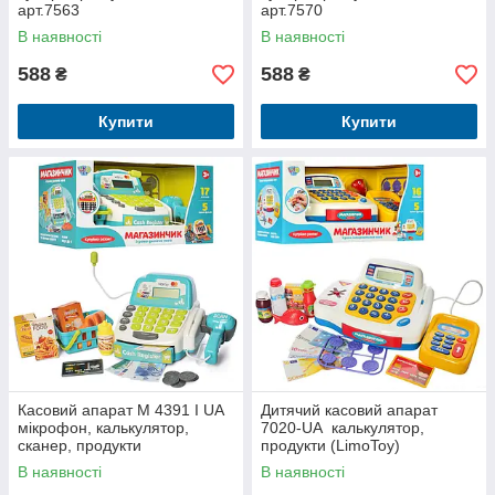
арт.7563
арт.7570
В наявності
В наявності
588
588
₴
₴
Купити
Купити
Касовий апарат M 4391 I UA
Дитячий касовий апарат
мікрофон, калькулятор,
7020-UA калькулятор,
сканер, продукти
продукти (LimoToy)
В наявності
В наявності