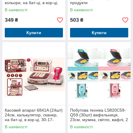
кольори, на бат-ці, в кор-ці,
продукти
24-19-11см
В наявності
В наявності
349
503
₴
₴
Купити
Купити
Касовий апарат 6841A (24шт)
Побутова техніка LS820C59-
24см, калькулятор, сканер,
Q59 (30шт) вафельниця,
на бат-ці, в кор-ці, 30-17-
23см, музика, світло, вафлі, 2
15см
кольори, на бат-ці, в кор-ці,
В наявності
В наявності