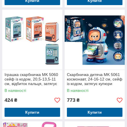
Купити
Купити
Іграшка скарбничка MK 5060
Скарбничка дитяча MK 5061
сейф із кодом, 20,5-13,5-11
космонавт, 24-16-12 см, сейф
см, відбиток пальця, затягує
із кодом, затягує купюри
купюри
В наявності
В наявності
424
773
₴
₴
Купити
Купити