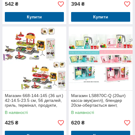
542
394
₴
₴
Купити
Купити
Магазин 668-144-145 (36 шт.)
Магазин LS8870C-Q (20шт)
42-14.5-23.5 см, 56 деталей,
касса-звук(англ), блендер
гриль, термінал, продукти,
20см-обертається винт,
розноси, 2 кольорі, на
фрукти,продукти, 2 кольори,
В наявності
В наявності
на
425
620
₴
₴