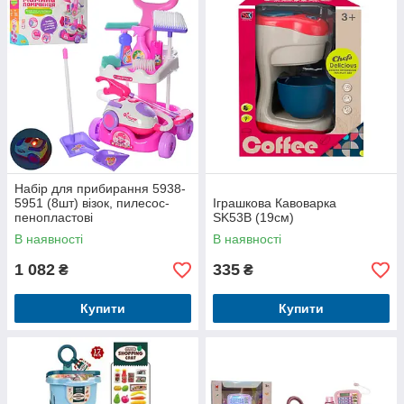
Набір для прибирання 5938-
5951 (8шт) візок, пилесос-
Іграшкова Кавоварка
пенопластові
SK53B (19см)
кульки,звук,світло, 2 види, на
В наявності
В наявності
бат-
1 082
335
₴
₴
Купити
Купити