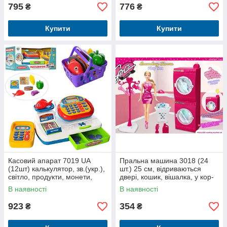
795
776
₴
₴
Купити
Купити
Касовий апарат 7019 UA
Пральна машина 3018 (24
(12шт) калькулятор, зв.(укр.),
шт.) 25 см, відриваються
світло, продукти, монети,
двері, кошик, вішалка, у кор-
бат., кор., 43-18-18
ке, 26-19-6,5 см
В наявності
В наявності
923
354
₴
₴