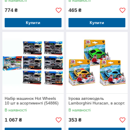
В наявності
В наявності
774
465
₴
₴
Купити
Купити
Набір машинок Hot Wheels
Ігрова автомодель
10 шт в асортименті (54886)
Lamborghini Huracan, в асорт.
В наявності
В наявності
1 067
353
₴
₴