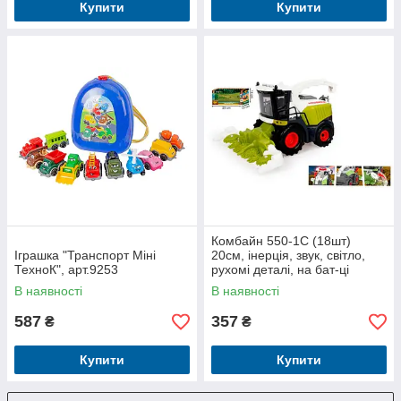
Купити
Купити
Комбайн 550-1C (18шт)
Іграшка "Транспорт Міні
20см, інерція, звук, світло,
ТехноК", арт.9253
рухомі деталі, на бат-ці
(табл), в кор-ці, 23-13-14см
В наявності
В наявності
587
357
₴
₴
Купити
Купити