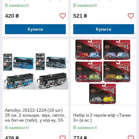
В наявності
В наявності
420
521
₴
₴
Купити
Купити
Автобус JS122-122A (18 шт.)
28 см, 2 кольори, звук, світло,
Набір із 2 героїв м/ф «Тачки
на бат-ке (табл), у кор-ку, 33-
3» (в ас.)
15,5-9 см
В наявності
В наявності
426
774
₴
₴