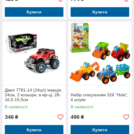
Купити
Купити
Джип 7781-14 (24шт) інерція,
24см, 2 кольори, в кір-ці, 28-
Набір спецтехніки 326 "Hola",
16,5-15,5см
4 штуки
В наявності
В наявності
346
496
₴
₴
Купити
Купити