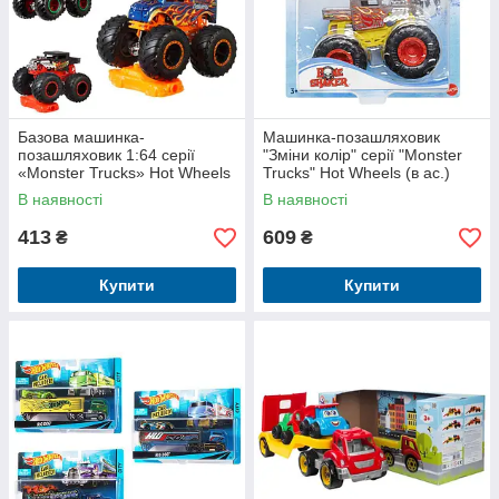
Базова машинка-
Машинка-позашляховик
позашляховик 1:64 серії
"Зміни колір" серії "Monster
«Monster Trucks» Hot Wheels
Trucks" Hot Wheels (в ас.)
(в ас.)
В наявності
В наявності
413
609
₴
₴
Купити
Купити