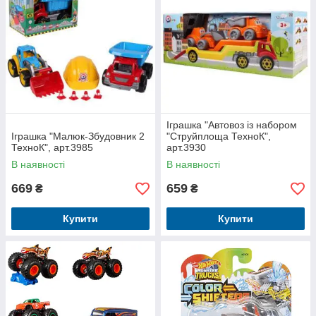
Іграшка "Автовоз із набором
Іграшка "Малюк-Збудовник 2
"Струйплоща ТехноК",
ТехноК", арт.3985
арт.3930
В наявності
В наявності
669
659
₴
₴
Купити
Купити