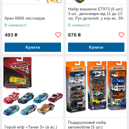
Набір машинок E7973 (6 шт.)
3 шт., динозаври від 11 до 13
Кран 6806 лист.керув.
см, Рух деталей, у кор-ке, 39-
16,5-15,5 см
В наявності
В наявності
493
876
₴
₴
Купити
Купити
Подарунковий набір
Герой м/ф «Тачки 3» (в ас.)
автомобілів (5 шт.)