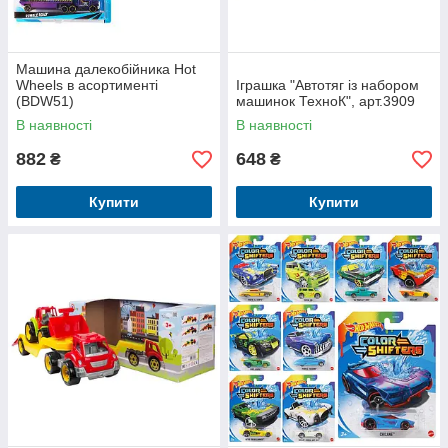
Машина далекобійника Hot
Wheels в асортименті
Іграшка "Автотяг із набором
(BDW51)
машинок ТехноК", арт.3909
В наявності
В наявності
882
648
₴
₴
Купити
Купити