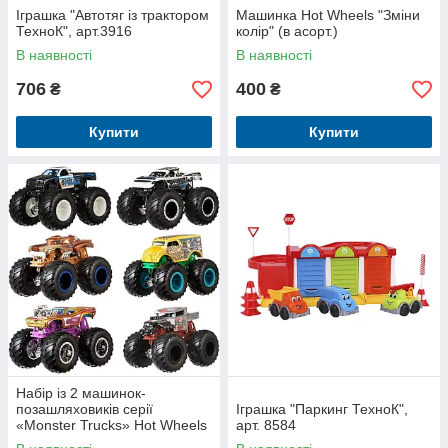
Іграшка "Автотяг із трактором
Машинка Hot Wheels "Зміни
ТехноК", арт.3916
колір" (в асорт.)
В наявності
В наявності
706
400
₴
₴
Купити
Купити
Набір із 2 машинок-
позашляховиків серії
Іграшка "Паркинг ТехноК",
«Monster Trucks» Hot Wheels
арт. 8584
(в ас.)